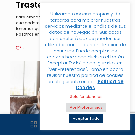
Trastero
Utilizamos cookies propias y de
Para empezar a hablar de los múltiples provechos
terceros para mejorar nuestros
que podemos obtener del alquiler de un trastero,
servicios mediante el análisis de sus
tenemos que responder a la pregunta ¿quién eres?
datos de navegación. Sus datos
Nosotros en
[…]
personales/cookies pueden ser
utilizados para la personalización de
0
Leer más
anuncios. Puede aceptar las
cookies haciendo click en el botón
"Aceptar Todo" o configurarlas en
"Ver Preferencias". También podrá
revisar nuestra política de cookies
en el siguiente enlace
Política de
Cookies
Solo funcionales
Ver Preferencias
Aceptar Todo
0