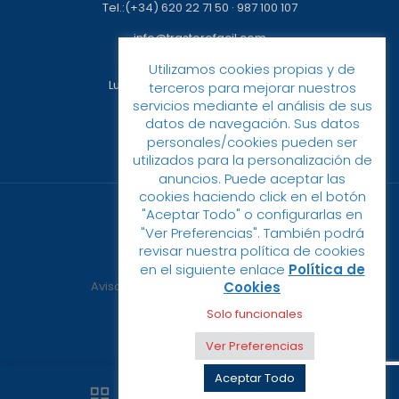
Tel.:(+34) 620 22 71 50
·
987 100 107
info@trasterofacil.com
Utilizamos cookies propias y de
Horario:
Lunes a Viernes: 09:00h a 17:00h
terceros para mejorar nuestros
servicios mediante el análisis de sus
datos de navegación. Sus datos
personales/cookies pueden ser
utilizados para la personalización de
anuncios. Puede aceptar las
cookies haciendo click en el botón
"Aceptar Todo" o configurarlas en
"Ver Preferencias". También podrá
revisar nuestra política de cookies
© 2023 Trastero Fácil
en el siguiente enlace
Política de
Cookies
Aviso Legal
Política de privacidad
Política de cookies
Solo funcionales
Ver Preferencias
Aceptar Todo
0