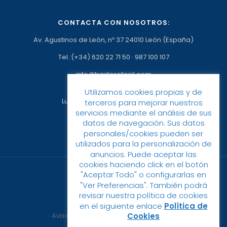
CONTACTA CON NOSOTROS:
Av. Agustinos de León, nº 37 24010 León (España)
Tel.:(+34) 620 22 71 50
·
987 100 107
info@trasterofacil.com
Utilizamos cookies propias y de
Horario:
Lunes a Viernes: 09:00h a 17:00h
terceros para mejorar nuestros
servicios mediante el análisis de sus
datos de navegación. Sus datos
personales/cookies pueden ser
utilizados para la personalización de
anuncios. Puede aceptar las
cookies haciendo click en el botón
"Aceptar Todo" o configurarlas en
"Ver Preferencias". También podrá
revisar nuestra política de cookies
© 2023 Trastero Fácil
en el siguiente enlace
Política de
Cookies
Aviso Legal
Política de privacidad
Política de cookies