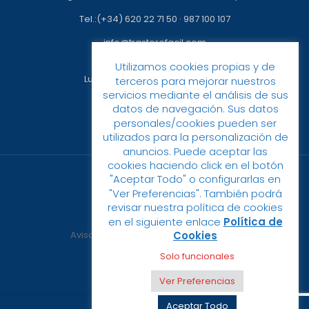
Tel.:(+34) 620 22 71 50
·
987 100 107
info@trasterofacil.com
Utilizamos cookies propias y de
Horario:
Lunes a Viernes: 09:00h a 17:00h
terceros para mejorar nuestros
servicios mediante el análisis de sus
datos de navegación. Sus datos
personales/cookies pueden ser
utilizados para la personalización de
anuncios. Puede aceptar las
cookies haciendo click en el botón
"Aceptar Todo" o configurarlas en
"Ver Preferencias". También podrá
revisar nuestra política de cookies
© 2023 Trastero Fácil
en el siguiente enlace
Política de
Cookies
Aviso Legal
Política de privacidad
Política de cookies
Solo funcionales
Ver Preferencias
Aceptar Todo