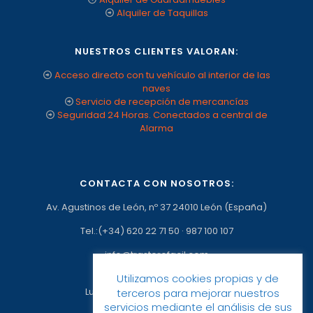
Alquiler de Taquillas
NUESTROS CLIENTES VALORAN:
Acceso directo con tu vehículo al interior de las
naves
Servicio de recepción de mercancías
Seguridad 24 Horas. Conectados a central de
Alarma
CONTACTA CON NOSOTROS:
Av. Agustinos de León, nº 37 24010 León (España)
Tel.:(+34) 620 22 71 50
·
987 100 107
info@trasterofacil.com
Utilizamos cookies propias y de
Horario:
Lunes a Viernes: 09:00h a 17:00h
terceros para mejorar nuestros
servicios mediante el análisis de sus