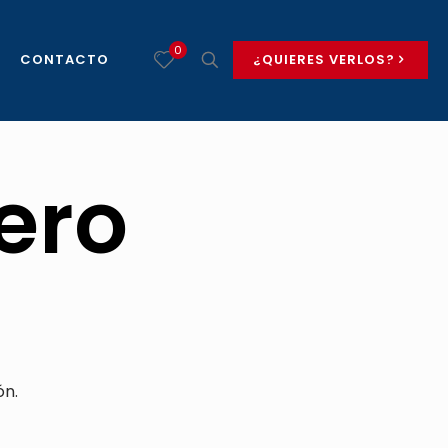
0
CONTACTO
¿QUIERES VERLOS?
ero
ón.