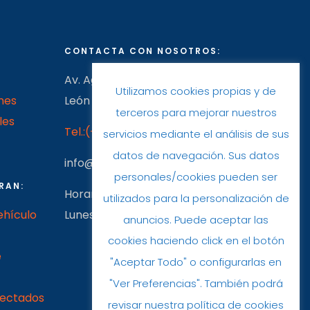
CONTACTA CON NOSOTROS:
Av. Agustinos de León, nº 37 24010
Utilizamos cookies propias y de
nes
León (España)
terceros para mejorar nuestros
les
Tel.:(+34) 620 22 71 50
·
987 100 107
servicios mediante el análisis de sus
datos de navegación. Sus datos
info@trasterofacil.com
personales/cookies pueden ser
RAN:
Horario:
utilizados para la personalización de
ehículo
Lunes a Viernes: 09:00h a 17:00h
anuncios. Puede aceptar las
cookies haciendo click en el botón
e
"Aceptar Todo" o configurarlas en
"Ver Preferencias". También podrá
nectados
revisar nuestra política de cookies