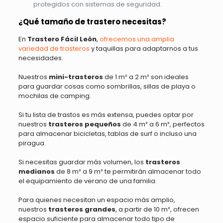
protegidos con sistemas de seguridad.
¿Qué tamaño de trastero necesitas?
En
Trastero Fácil León
,
ofrecemos una amplia
variedad de trasteros
y taquillas para adaptarnos a tus
necesidades.
Nuestros
mini-trasteros
de 1 m² a 2 m² son ideales
para guardar cosas como sombrillas, sillas de playa o
mochilas de camping.
Si tu lista de trastos es más extensa, puedes optar por
nuestros
trasteros pequeños
de 4 m² a 6 m², perfectos
para almacenar bicicletas, tablas de surf o incluso una
piragua.
Si necesitas guardar más volumen, los
trasteros
medianos
de 8 m² a 9 m² te permitirán almacenar todo
el equipamiento de verano de una familia.
Para quienes necesitan un espacio más amplio,
nuestros
trasteros grandes
, a partir de 10 m², ofrecen
espacio suficiente para almacenar todo tipo de