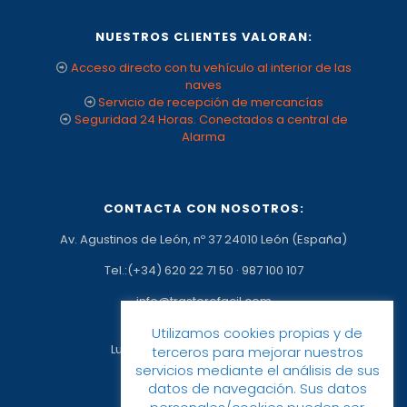
NUESTROS CLIENTES VALORAN:
Acceso directo con tu vehículo al interior de las
naves
Servicio de recepción de mercancías
Seguridad 24 Horas. Conectados a central de
Alarma
CONTACTA CON NOSOTROS:
Av. Agustinos de León, nº 37 24010 León (España)
Tel.:(+34) 620 22 71 50
·
987 100 107
info@trasterofacil.com
Horario:
Utilizamos cookies propias y de
Lunes a Viernes: 09:00h a 17:00h
terceros para mejorar nuestros
servicios mediante el análisis de sus
datos de navegación. Sus datos