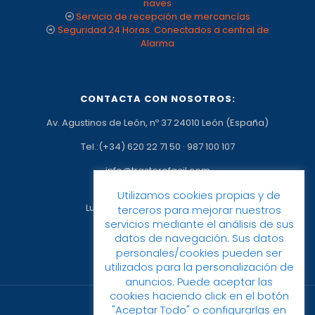
naves
Servicio de recepción de mercancías
Seguridad 24 Horas. Conectados a central de
Alarma
CONTACTA CON NOSOTROS:
Av. Agustinos de León, nº 37 24010 León (España)
Tel.:(+34) 620 22 71 50
·
987 100 107
info@trasterofacil.com
Horario:
Utilizamos cookies propias y de
Lunes a Viernes: 09:00h a 17:00h
terceros para mejorar nuestros
servicios mediante el análisis de sus
datos de navegación. Sus datos
personales/cookies pueden ser
utilizados para la personalización de
anuncios. Puede aceptar las
cookies haciendo click en el botón
"Aceptar Todo" o configurarlas en