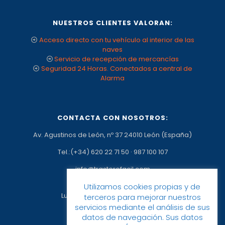
NUESTROS CLIENTES VALORAN:
Acceso directo con tu vehículo al interior de las
naves
Servicio de recepción de mercancías
Seguridad 24 Horas. Conectados a central de
Alarma
CONTACTA CON NOSOTROS:
Av. Agustinos de León, nº 37 24010 León (España)
Tel.:(+34) 620 22 71 50
·
987 100 107
info@trasterofacil.com
Utilizamos cookies propias y de
Horario:
Lunes a Viernes: 09:00h a 17:00h
terceros para mejorar nuestros
servicios mediante el análisis de sus
datos de navegación. Sus datos