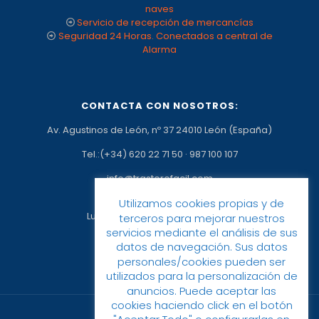
naves
Servicio de recepción de mercancías
Seguridad 24 Horas. Conectados a central de
Alarma
CONTACTA CON NOSOTROS:
Av. Agustinos de León, nº 37 24010 León (España)
Tel.:(+34) 620 22 71 50
·
987 100 107
info@trasterofacil.com
Horario:
Utilizamos cookies propias y de
Lunes a Viernes: 09:00h a 17:00h
terceros para mejorar nuestros
servicios mediante el análisis de sus
datos de navegación. Sus datos
personales/cookies pueden ser
utilizados para la personalización de
anuncios. Puede aceptar las
cookies haciendo click en el botón