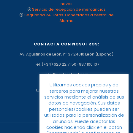
naves
Servicio de recepción de mercancías
Seguridad 24 Horas. Conectados a central de
Alarma
CONTACTA CON NOSOTROS:
Av. Agustinos de León, nº 37 24010 León (España)
Tel.:(+34) 620 22 71 50
·
987 100 107
info@trasterofacil.com
Horario:
Utilizamos cookies propias y de
Lunes a Viernes: 09:00h a 17:00h
terceros para mejorar nuestros
servicios mediante el análisis de sus
datos de navegación. Sus datos
personales/cookies pueden ser
utilizados para la personalización de
anuncios. Puede aceptar las
cookies haciendo click en el botón