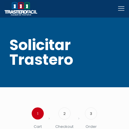
Solicitar
Trastero
1
2
3
Cart
Checkout
Order