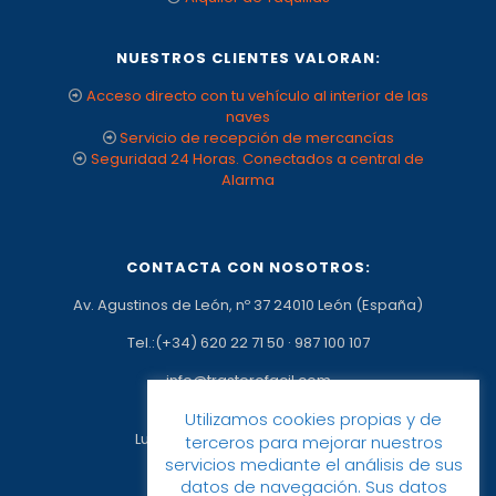
NUESTROS CLIENTES VALORAN:
Acceso directo con tu vehículo al interior de las
naves
Servicio de recepción de mercancías
Seguridad 24 Horas. Conectados a central de
Alarma
CONTACTA CON NOSOTROS:
Av. Agustinos de León, nº 37 24010 León (España)
Tel.:(+34) 620 22 71 50
·
987 100 107
info@trasterofacil.com
Horario:
Utilizamos cookies propias y de
Lunes a Viernes: 09:00h a 17:00h
terceros para mejorar nuestros
servicios mediante el análisis de sus
datos de navegación. Sus datos